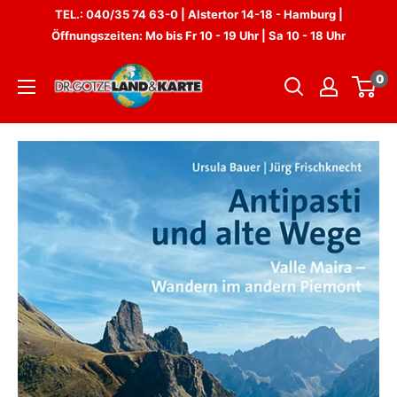
Direkt
TEL.: 040/35 74 63-0 | Alstertor 14-18 - Hamburg |
zum
Öffnungszeiten: Mo bis Fr 10 - 19 Uhr | Sa 10 - 18 Uhr
Inhalt
Dr.
0
Götze
Land
&
Karte