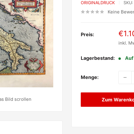
ORIGINALDRUCK
SKU
Keine Bewe
Sond
€1.1
Preis:
inkl. M
Lagerbestand:
Auf
Menge:
 Bild scrollen
Zum Warenk