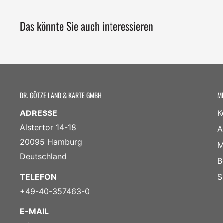
Das könnte Sie auch interessieren
DR. GÖTZE LAND & KARTE GMBH
M
ADRESSE
K
Alstertor 14-18
A
20095 Hamburg
M
Deutschland
B
TELEFON
S
+49-40-357463-0
E-MAIL