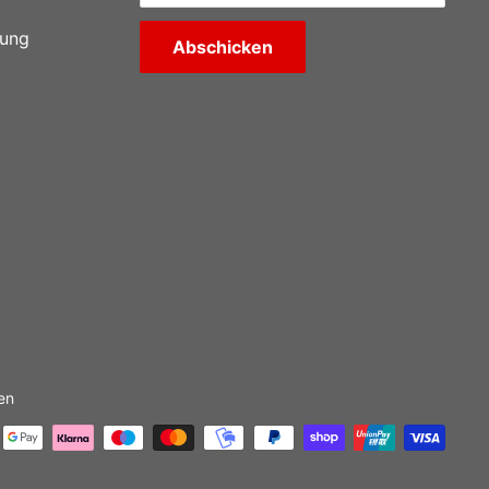
rung
Abschicken
en