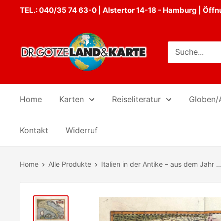
Direkt
TEL.: 040/35 74 63-0 | Alstertor 14-18 - Hamburg | Öffnun
zum
Inhalt
Dr.
Götze
Land
&
Karte
Home
Karten
Reiseliteratur
Globen/
Kontakt
Widerruf
Home
Alle Produkte
Italien in der Antike – aus dem Jahr ..