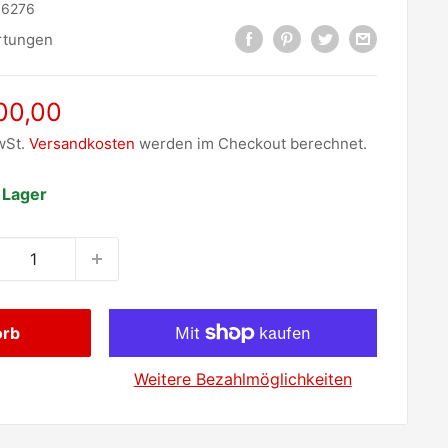
:
6276
rtungen
erpreis
00,00
wSt.
Versandkosten
werden im Checkout berechnet.
 Lager
orb
Weitere Bezahlmöglichkeiten